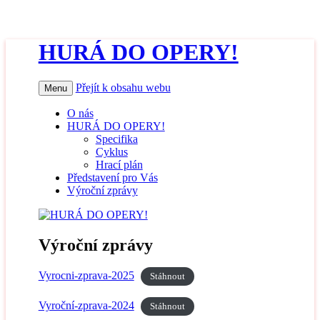
HURÁ DO OPERY!
Přejít k obsahu webu
Menu
O nás
HURÁ DO OPERY!
Specifika
Cyklus
Hrací plán
Představení pro Vás
Výroční zprávy
Výroční zprávy
Vyrocni-zprava-2025
Stáhnout
Vyroční-zprava-2024
Stáhnout